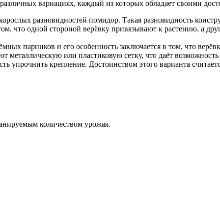
различных вариациях, каждый из которых обладает своими дост
корослых разновидностей помидор. Такая разновидность констр
ом, что одной стороной верёвку привязывают к растению, а дру
ёмных парников и его особенность заключается в том, что верёв
ют металлическую или пластиковую сетку, что даёт возможность
ть упрочнить крепление. Достоинством этого варианта считается
ланируемым количеством урожая.