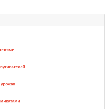
телями
тпугивателей
я урожая
имикатами