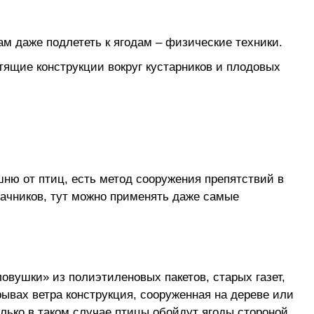
ам даже подлететь к ягодам – физические техники.
тящие конструкции вокруг кустарников и плодовых
й
шню от птиц, есть метод сооружения препятствий в
ачников, тут можно применять даже самые
овушки» из полиэтиленовых пакетов, старых газет,
ывах ветра конструкция, сооруженная на дереве или
лько в таком случае птицы обойдут ягоды стороной.