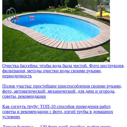
Очистка бассейна: чтобы вода была чистой. Фото инструкция,
фильтрация, методы очистки воды своими руками,
периодичность
Полив участка: простейшие приспособления своими руками,
фото, автоматический, механический, для дачи и огорода,
советы, рекомендации
Как согнуть трубу: ТОП-10 способов проведения работ,
советы и рекомендации с фото, изгиб трубы в домашних
условиях
Дачная бытовка — 120 фото-идей дизайна, выбор места