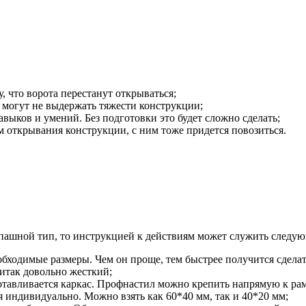
 что ворота перестанут открываться;
 могут не выдержать тяжести конструкции;
выков и умений. Без подготовки это будет сложно сделать;
 открывания конструкции, с ним тоже придется повозиться.
аспашной тип, то инструкцией к действиям может служить следу
еобходимые размеры. Чем он проще, тем быстрее получится сделат
 итак довольно жесткий;
отавливается каркас. Профнастил можно крепить напрямую к рам
 индивидуально. Можно взять как 60*40 мм, так и 40*20 мм;