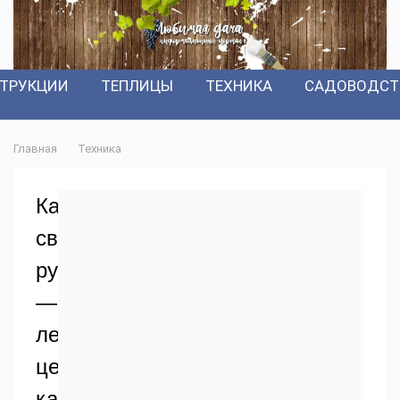
ТРУКЦИИ
ТЕПЛИЦЫ
ТЕХНИКА
САДОВОДСТ
Главная
Техника
Картофелесажалка
своими
руками
—
ленточная,
цепная,
какая