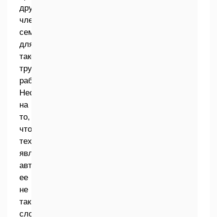
других
членов
семьи
для
такой
трудоемкой
работы.
Несмотря
на
то,
что
техника
является
автоматизированной,
ее
не
так
сложно