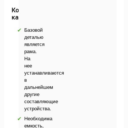
Конструкция
картофелесажалки
Базовой
деталью
является
рама.
На
нее
устанавливаются
в
дальнейшем
другие
составляющие
устройства.
Необходима
емкость,