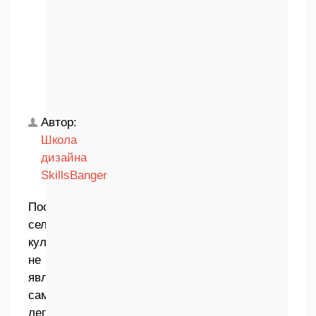
Автор:
Школа
дизайна
SkillsBanger
Посадка
сельскохозяйственных
культур
не
является
самым
легким